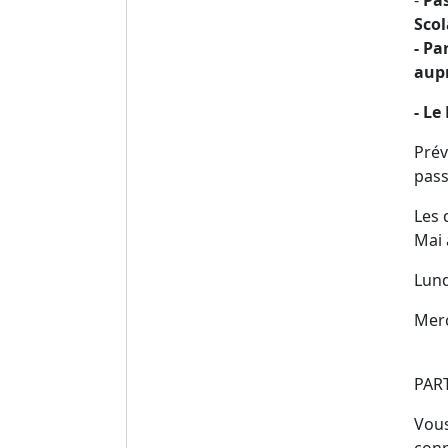
-
Pas
Scol
- Pa
aupr
- Le
Prév
pass
Les 
Mai 
Lund
Merc
PAR
Vous