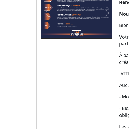
Reno
Nouv
Previous
Next
Bien
Votr
part
À pa
créa
ATTE
Aucu
- Mo
- Bl
oblig
Les 