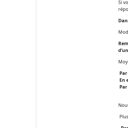
Si v
répo
Dans
Mod
Remi
d’un
Moye
Par
En e
Par 
Nous
Plus