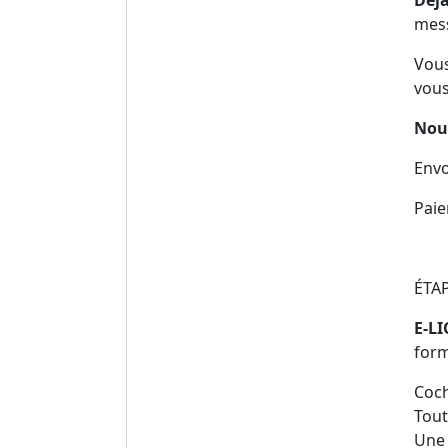
Déj
mess
Vous
vous
Nou
Envo
Paie
ÉTAP
E-L
form
Coch
Tout
Une 