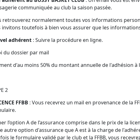
à adhérent au BUSSY BASKET CLUB
: Un email vous est env
agerie communiquée au club la saison passée.
 retrouverez normalement toutes vos informations personnel
 invitons toutefois à bien vous assurer que les information
vel adhérent
: Suivre la procédure en ligne.
i du dossier par mail
ment d'au moins 50% du montant annuelle de l'adhésion à la
E 2
ICENCE FFBB
: Vous recevrez un mail en provenance de la FF
ulaire.
er l’option A de l’assurance comprise dans le prix de la lice
e autre option d'assurance que A est à la charge de l'adhére
fois le formulaire validé par le club et la FFBB, vous recevre