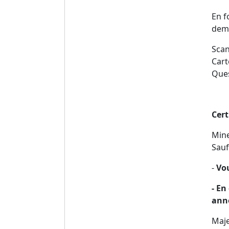
En f
dema
Scan
Cart
Ques
Cert
Mine
Sauf
-
Vou
- En
anné
Maje