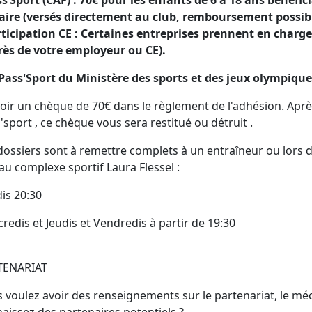
s’Sport (CAF) : 70€ pour les enfants de 6 à 18 ans bénéfici
aire (versés directement au club, remboursement possible
rticipation CE : Certaines entreprises prennent en charge
ès de votre employeur ou CE).
 Pass'Sport du Ministère des sports et des jeux olympiqu
oir un chèque de 70€ dans le règlement de l'adhésion. Ap
'sport , ce chèque vous sera restitué ou détruit .
dossiers sont à remettre complets à un entraîneur ou lors
au complexe sportif Laura Flessel :
is 20:30
redis et Jeudis et Vendredis à partir de 19:30
TENARIAT
 voulez avoir des renseignements sur le partenariat, le méc