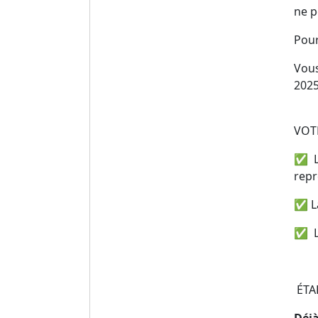
ne p
Pour
Vous
2025
VOTR
✅ La
repr
✅ La
✅ Le
ÉTA