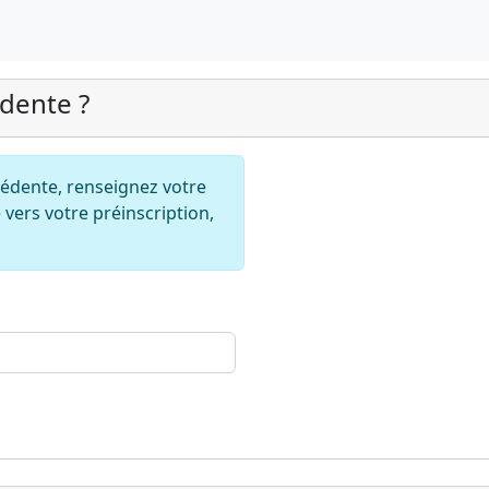
édente ?
écédente, renseignez votre
 vers votre préinscription,