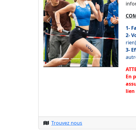
info
COM
Previous
Next
1- F
2- V
rien)
3- E
autr
ATTE
En p
assu
lien
Trouvez nous