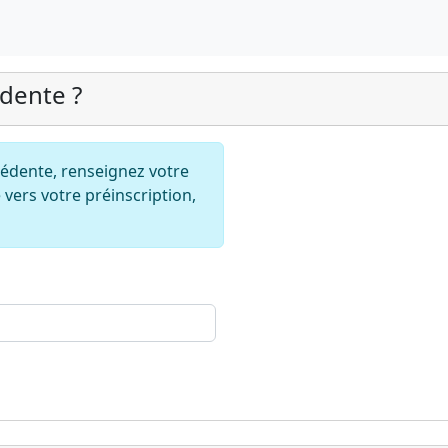
édente ?
écédente, renseignez votre
 vers votre préinscription,