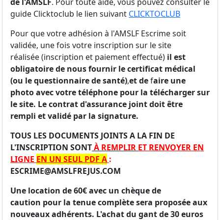
de l'AMSLF
. Pour toute aide, vous pouvez consulter le
guide Clicktoclub le lien suivant
CLICKTOCLUB
Pour que votre adhésion à l'AMSLF Escrime soit
validée, une fois votre inscription sur le site
réalisée (inscription et paiement effectué)
il est
obligatoire de nous fournir le certificat médical
(ou le questionnaire de santé)
,
et de
f
aire une
photo avec votre téléphone pour la télécharger sur
le site. Le contrat d'assurance joint doit être
rempli et validé par la signature.
TOUS LES DOCUMENTS JOINTS A LA FIN DE
L'INSCRIPTION SONT
À REMPLIR
E
T RENVOYER EN
LIGNE
EN UN SEUL PDF A
:
ESCRIME@AMSLFREJUS.COM
Une location de 60€ avec un chèque de
caution pour la tenue complète sera proposée aux
nouveaux adhérents.
L'achat du gant de 30 euros