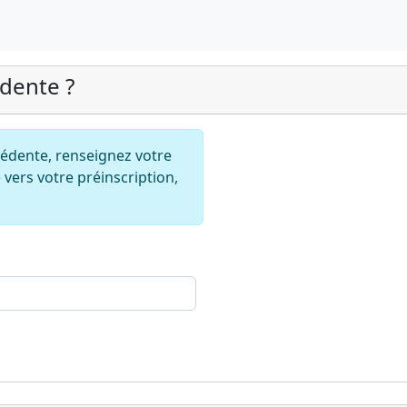
édente ?
écédente, renseignez votre
 vers votre préinscription,